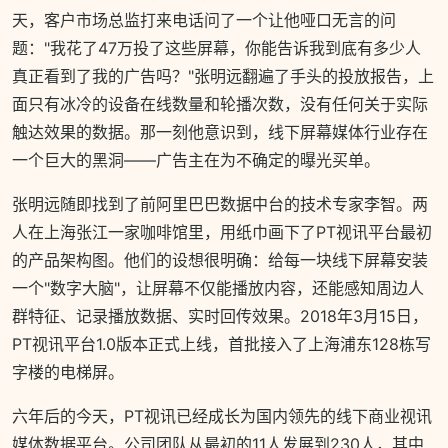
天，客户市场总监打来电话问了一个让他哑口无言的问
题："我花了47万投了这些屏幕，你能告诉我到底有多少人
真正看到了我的广告吗？"张明远翻遍了手头的投放报告，上
面只有冰冷的设备在线数量和轮播次数，没有任何关于实际
触达效果的数据。那一刻他意识到，线下屏幕媒体行业存在
一个巨大的黑洞——广告主在为不确定的曝光买单。
张明远随即找到了前阿里巴巴数据中台的技术专家李智。两
人在上海张江一家咖啡馆里，用纸巾画下了PT视讯平台最初
的产品架构图。他们的设想很明确：给每一块线下屏幕安装
一个"数字大脑"，让屏幕不仅能播放内容，还能感知周边人
群特征、记录播放数据、实时回传效果。2018年3月15日，
PT视讯平台1.0版本正式上线，首批接入了上海浦东128栋写
字楼的电梯屏。
六年后的今天，PT视讯已经成长为国内领先的线下商业视讯
媒体数据平台。公司团队从最初的11人发展到230人，其中